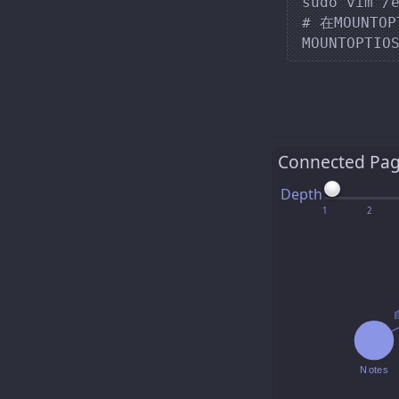
sudo vim /e
# 在MOUNT
Connected Pa
Depth