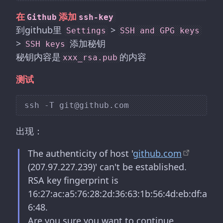
在
添加
Github
ssh-key
到github里
>
Settings
SSH and GPG keys
>
添加秘钥
SSH keys
秘钥内容是
的内容
xxx_rsa.pub
测试
出现：
The authenticity of host '
github.com
(207.97.227.239)' can't be established.
RSA key fingerprint is
16:27:ac:a5:76:28:2d:36:63:1b:56:4d:eb:df:a
6:48.
Are you sure you want to continue