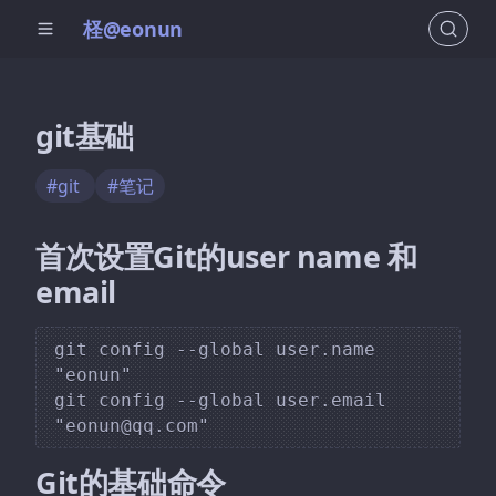
柽@eonun
git基础
#git
#笔记
首次设置Git的user name 和
email
git config --global user.name 
"eonun"

git config --global user.email 
Git的基础命令