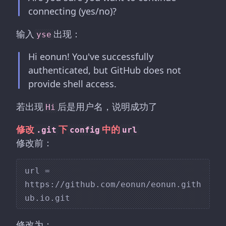
connecting (yes/no)?
输入
出现：
yse
Hi eonun! You've successfully
authenticated, but GitHub does not
provide shell access.
若出现
后是用户名，说明成功了
Hi
修改
下
中的
.git
config
url
修改前：
url = 
https://github.com/eonun/eonun.gith
修改为：