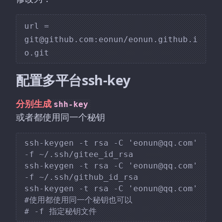
url = 
git@github.com:eonun/eonun.github.i
配置多平台ssh-key
分别生成
shh-key
或者都使用同一个秘钥
ssh-keygen -t rsa -C 'eonun@qq.com' 
-f ~/.ssh/gitee_id_rsa

ssh-keygen -t rsa -C 'eonun@qq.com' 
-f ~/.ssh/github_id_rsa

ssh-keygen -t rsa -C 'eonun@qq.com'		
#使用都使用同一个秘钥也可以
