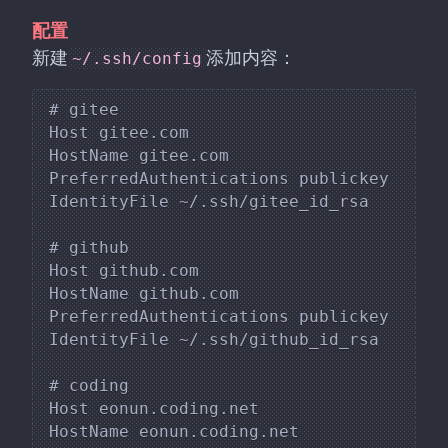
配置
新建
添加内容：
~/.ssh/config
# gitee

Host gitee.com

HostName gitee.com

PreferredAuthentications publickey

IdentityFile ~/.ssh/gitee_id_rsa

# github

Host github.com

HostName github.com

PreferredAuthentications publickey

IdentityFile ~/.ssh/github_id_rsa

# coding

Host eonun.coding.net

HostName eonun.coding.net
