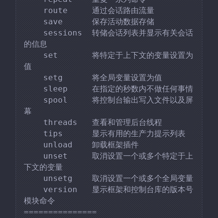
    route     通过会话路由流量

    save      保存活动数据存储

    sessions  转储会话列表并显示有关会话
的信息

    set       将特定于上下文的变量设置为
值

    setg      将全局变量设置为值

    sleep     在指定的秒数内不做任何事情

    spool     将控制台输出写入文件以及屏
幕

    threads   查看和管理后台线程

    tips      显示有用的生产力提示列表

    unload    卸载框架插件

    unset     取消设置一个或多个特定于上
下文的变量

    unsetg    取消设置一个或多个全局变量

    version   显示框架和控制台库的版本号

模块命令

===============
