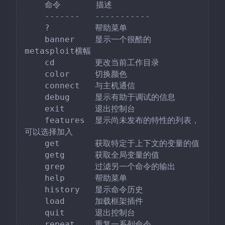
    命令       描述

    -------   -----------

    ?         帮助菜单

    banner    显示一个很酷的
metasploit横幅

    cd        更改当前工作目录

    color     切换颜色

    connect   与主机通信

    debug     显示有助于调试的信息

    exit      退出控制台

    features  显示尚未发布的特性的列表，
可以选择加入

    get       获取特定于上下文的变量的值

    getg      获取全局变量的值

    grep      过滤另一个命令的输出

    help      帮助菜单

    history   显示命令历史

    load      加载框架插件

    quit      退出控制台

    repeat    重复一系列命令
