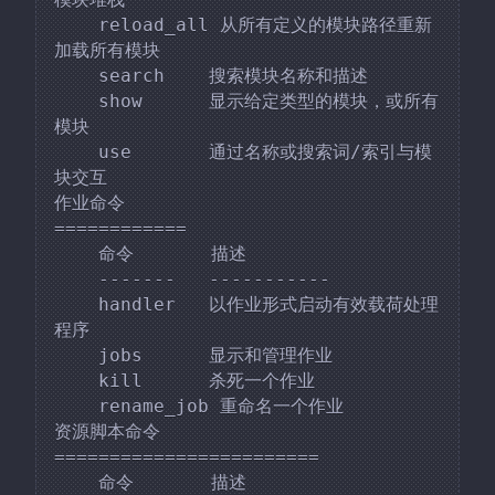
    reload_all 从所有定义的模块路径重新
加载所有模块

    search    搜索模块名称和描述

    show      显示给定类型的模块，或所有
模块

    use       通过名称或搜索词/索引与模
块交互

作业命令

============

    命令       描述

    -------   -----------

    handler   以作业形式启动有效载荷处理
程序

    jobs      显示和管理作业

    kill      杀死一个作业

    rename_job 重命名一个作业

资源脚本命令

========================

    命令       描述
