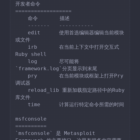
开发者命令

==================

    命令       描述

    -------   -----------

    edit      使用首选编辑器编辑当前模块
或文件

    irb       在当前上下文中打开交互式
Ruby shell

    log       尽可能将
`framework.log`分页显示到末尾

    pry       在当前模块或框架上打开Pry
调试器

    reload_lib 重新加载指定路径中的Ruby
库文件

    time      计算运行特定命令所需的时间

msfconsole

==========

`msfconsole` 是 Metasploit 