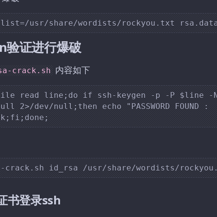
ygen验证进行爆破
内容如下
sa-crack.sh
ile read line;do if ssh-keygen -p -P $line -N
ull 2>/dev/null;then echo "PASSWORD FOUND : 
证书登录ssh