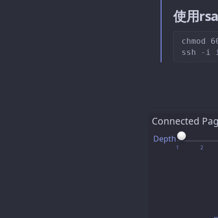
使用rs
chmod 6
Connected Pa
Depth