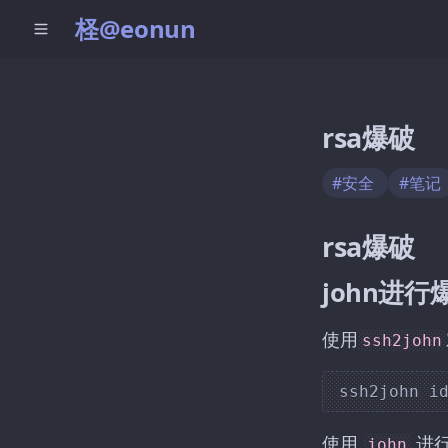
柽@eonun
rsa爆破
#安全
#笔记
rsa爆破
john进行
使用
ssh2john
使用
进
john