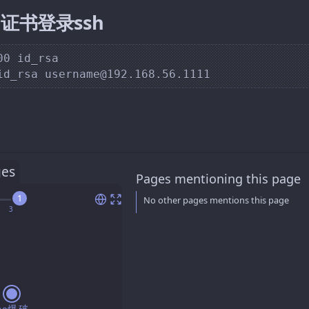
a证书登录ssh
00 id_rsa

ges
Pages mentioning this page
1
No other pages mentions this page