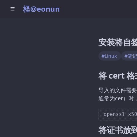
柽@eonun
安装将自
#Linux
#笔
将 cert
导入的文件需要是 
通常为cer）时
将证书放