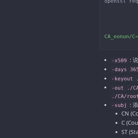
openssl re
CA_eonun/C
:
-x509
-days 36
-keyout 
-out ./C
./CA/roo
: 
-subj
CN (
C (Cou
ST (S