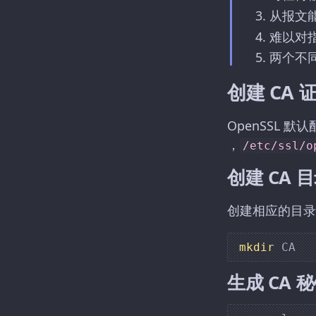
从报文
难以对
两个不
创建 CA 
OpenSSL 默
，
/etc/ssl/o
创建 CA 
创建相应的目录
mkdir
生成 CA 