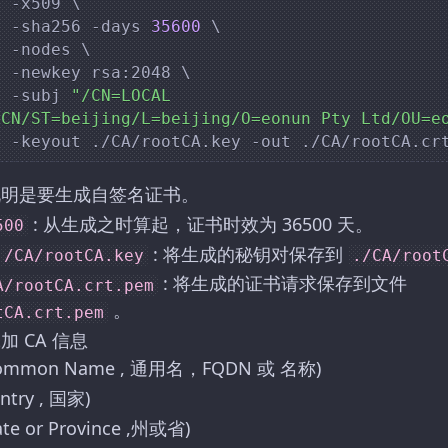
q -x509 
\
            -sha256 -days 
35600
\
            -nodes 
\
            -newkey rsa:2048 
\
            -subj 
"/CN=LOCAL 
=CN/ST=beijing/L=beijing/O=eonun Pty Ltd/OU=e
 说明是要生成自签名证书。
: 从生成之时算起，证书时效为 36500 天。
500
: 将生成的秘钥对保存到
./CA/rootCA.key
./CA/root
: 将生成的证书请求保存到文件
A/rootCA.crt.pem
。
tCA.crt.pem
添加 CA 信息
Common Name , 通用名，FQDN 或 名称)
ntry , 国家)
tate or Province ,州或省)