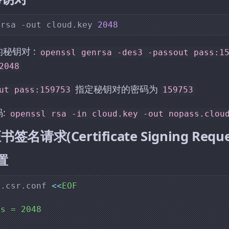
nrsa -out cloud.key 
2048
秘钥对 :
openssl genrsa -des3 -passout pass:1
2048
指定秘钥对的密码为
ut pass:159753
159753
:
openssl rsa -in cloud.key -out nopass.clou
请求(Certificate Signing Request
置
d.csr.conf 
<<
EOF

s = 2048


