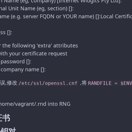
n Name (eg, company) [Internet Widgits Pty Ltd]:
al Unit Name (eg, section) []:
 (e.g. server FQDN or YOUR name) []:Local Certif
s []:
 the following 'extra' attributes
ith your certificate request
 password []:
 company name []:
误,修改
,将
/etc/ssl/openssl.cnf
RANDFILE = $EN
/home/vagrant/.rnd into RNG
证书
秘钥对