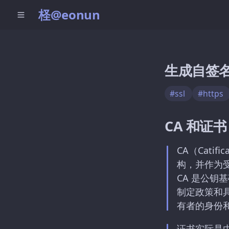
柽@eonun
生成自签名
#ssl
#https
CA 和证书
CA（Cati
构，并作为
CA 是公
制定政策和
有者的身份
证书实际是