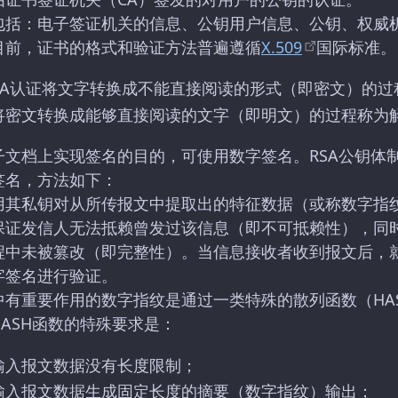
包括：电子签证机关的信息、公钥用户信息、公钥、权威
目前，证书的格式和验证方法普遍遵循
X.509
国际标准。
CA认证将文字转换成不能直接阅读的形式（即密文）的过
将密文转换成能够直接阅读的文字（即明文）的过程称为
子文档上实现签名的目的，可使用数字签名。RSA公钥体
签名，方法如下：
用其私钥对从所传报文中提取出的特征数据（或称数字指纹
保证发信人无法抵赖曾发过该信息（即不可抵赖性），同
程中未被篡改（即完整性）。当信息接收者收到报文后，
字签名进行验证。
中有重要作用的数字指纹是通过一类特殊的散列函数（HA
ASH函数的特殊要求是：
输入报文数据没有长度限制；
输入报文数据生成固定长度的摘要（数字指纹）输出；