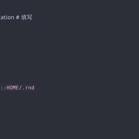
ication # 填写
V::HOME/.rnd