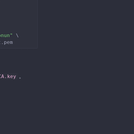
onun"
\
。
CA.key