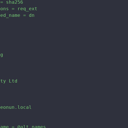
= sha256

ons = req_ext

ed_name = dn

g



ty Ltd

eonun.local



ame = @alt_names
