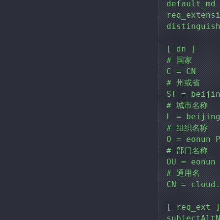
default_md 
req_extensi
distinguish
[ dn ]

# 国家

C = CN

# 州或省

ST = beijin
# 城市名称

L = beijing
# 组织名称

O = eonun P
# 部门名称

OU = eonun

# 通用名

CN = cloud.
[ req_ext ]
subjectAltN