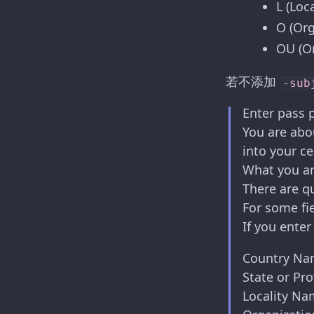
L (Loc
O (Or
OU (O
若不添加
-sub
Enter pass 
You are abo
into your ce
What you ar
There are q
For some fie
If you enter 
Country Na
State or Pr
Locality Name