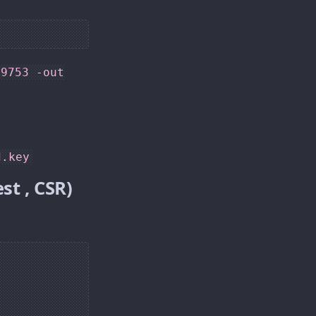
59753 -out
d.key
 , CSR)