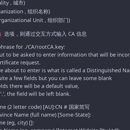
ality , 城市)
ganization , 组织名称)
rganizational Unit , 组织部门)
选项，则通过交互方式输入 CA 信息
j
phrase for ./CA/rootCA.key:
ut to be asked to enter information that will be inco
rtificate request.
e about to enter is what is called a Distinguished N
uite a few fields but you can leave some blank
lds there will be a default value,
'.', the field will be left blank.
me (2 letter code) [AU]:CN # 国家简写
ovince Name (full name) [Some-State]:
 (eg, city) []: