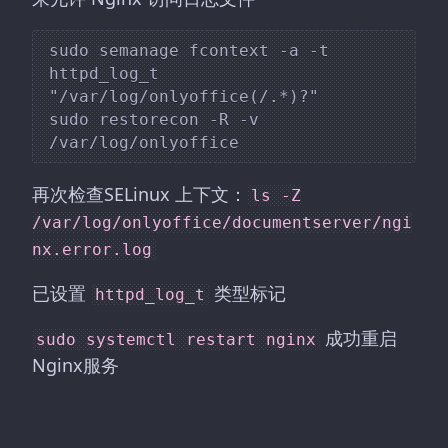
sudo semanage fcontext -a -t 
httpd_log_t 
"/var/log/onlyoffice(/.*)?"

sudo restorecon -R -v 
再次检查SELinux 上下文：
ls -Z
/var/log/onlyoffice/documentserver/ngi
nx.error.log
已设置
类型标记
httpd_log_t
成功重启
sudo systemctl restart nginx
Nginx服务