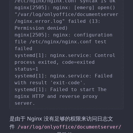
/etc/nginx/nginx.conf syntax is ok

nginx[2505]: nginx: [emerg] open() 
"/var/log/onlyoffice/documentserver
/nginx.error.log" failed (13: 
Permission denied)

nginx[2505]: nginx: configuration 
file /etc/nginx/nginx.conf test 
failed

systemd[1]: nginx.service: Control 
process exited, code=exited 
status=1

systemd[1]: nginx.service: Failed 
with result 'exit-code'.

systemd[1]: Failed to start The 
nginx HTTP and reverse proxy 
是由于 Nginx 没有足够的权限来访问日志文
件
/var/log/onlyoffice/documentserver/