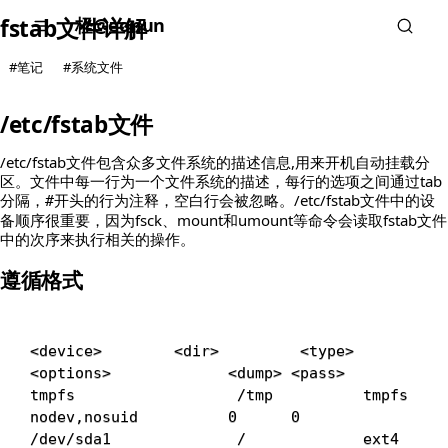
柽@eonun
fstab文件详解
#笔记
#系统文件
/etc/fstab文件
/etc/fstab文件包含众多文件系统的描述信息,用来开机自动挂载分
区。文件中每一行为一个文件系统的描述，每行的选项之间通过tab
分隔，
开头的行为注释，空白行会被忽略。/etc/fstab文件中的设
#
备顺序很重要，因为fsck、mount和umount等命令会读取fstab文件
中的次序来执行相关的操作。
遵循格式
<
device
>
<
dir
>
<
type
>
<
options
>
<
dump
>
<
pass
>
tmpfs                  /tmp          tmpfs     
nodev,nosuid          
0
0
/dev/sda1              /             ext4      