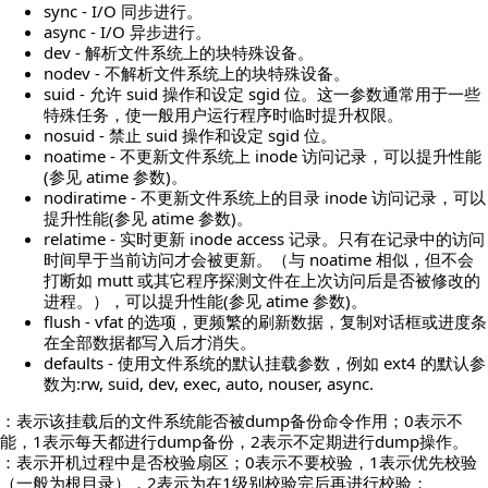
sync - I/O 同步进行。
async - I/O 异步进行。
dev - 解析文件系统上的块特殊设备。
nodev - 不解析文件系统上的块特殊设备。
suid - 允许 suid 操作和设定 sgid 位。这一参数通常用于一些
特殊任务，使一般用户运行程序时临时提升权限。
nosuid - 禁止 suid 操作和设定 sgid 位。
noatime - 不更新文件系统上 inode 访问记录，可以提升性能
(参见 atime 参数)。
nodiratime - 不更新文件系统上的目录 inode 访问记录，可以
提升性能(参见 atime 参数)。
relatime - 实时更新 inode access 记录。只有在记录中的访问
时间早于当前访问才会被更新。（与 noatime 相似，但不会
打断如 mutt 或其它程序探测文件在上次访问后是否被修改的
进程。），可以提升性能(参见 atime 参数)。
flush - vfat 的选项，更频繁的刷新数据，复制对话框或进度条
在全部数据都写入后才消失。
defaults - 使用文件系统的默认挂载参数，例如 ext4 的默认参
数为:rw, suid, dev, exec, auto, nouser, async.
：表示该挂载后的文件系统能否被dump备份命令作用；0表示不
能，1表示每天都进行dump备份，2表示不定期进行dump操作。
：表示开机过程中是否校验扇区；0表示不要校验，1表示优先校验
（一般为根目录），2表示为在1级别校验完后再进行校验；