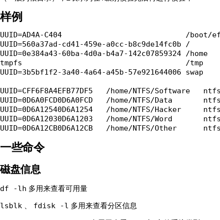
样例
UUID=AD4A-C404                            /boot/ef
UUID=560a37ad-cd41-459e-a0cc-b8c9de14fc0b /       
UUID=0e384a43-60ba-4d0a-b4a7-142c07859324 /home   
tmpfs                                     /tmp    
UUID=3b5bf1f2-3a40-4a64-a45b-57e921644006 swap    
UUID=CFF6F8A4EFB77DF5   /home/NTFS/Software   ntfs
UUID=0D6A0FCD0D6A0FCD   /home/NTFS/Data       ntfs
UUID=0D6A12540D6A1254   /home/NTFS/Hacker     ntfs
UUID=0D6A12030D6A1203   /home/NTFS/Word       ntfs
一些命令
磁盘信息
多用来查看可用量
df -lh
、
多用来查看分区信息
lsblk
fdisk -l