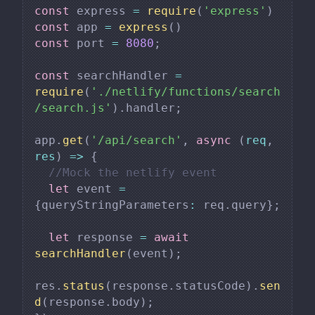
const
 express 
=
require
(
'express'
)
const
 app 
=
express
(
)
const
 port 
=
8080
;
const
 searchHandler 
=
require
(
'./netlify/functions/search
/search.js'
)
.
handler
;
app
.
get
(
'/api/search'
,
async
(
req
,
res
)
=>
{
//Mock the netlify event
let
 event 
=
{
queryStringParameters
:
 req
.
query
}
;
let
 response 
=
await
searchHandler
(
event
)
;
res
.
status
(
response
.
statusCode
)
.
sen
d
(
response
.
body
)
;