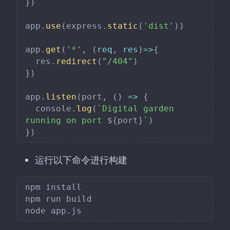
}
)
app
.
use
(
express
.
static
(
'dist'
)
)
app
.
get
(
'*'
,
(
req
,
 res
)
=>
{
  res
.
redirect
(
"/404"
)
}
)
app
.
listen
(
port
,
(
)
=>
{
  console
.
log
(
`
Digital garden 
running on port 
${
port
}
`
)
}
)
运行以下命令进行构建
npm install

npm run build
