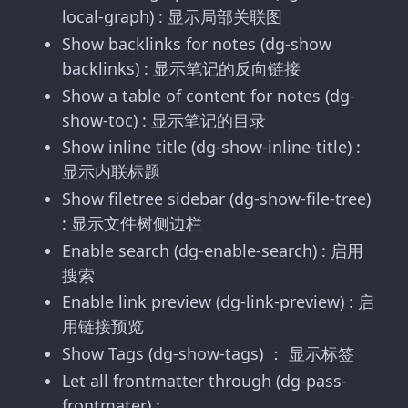
local-graph) : 显示局部关联图
Show backlinks for notes (dg-show
backlinks) : 显示笔记的反向链接
Show a table of content for notes (dg-
show-toc) : 显示笔记的目录
Show inline title (dg-show-inline-title) :
显示内联标题
Show filetree sidebar (dg-show-file-tree)
: 显示文件树侧边栏
Enable search (dg-enable-search) : 启用
搜索
Enable link preview (dg-link-preview) : 启
用链接预览
Show Tags (dg-show-tags) ： 显示标签
Let all frontmatter through (dg-pass-
frontmater) :