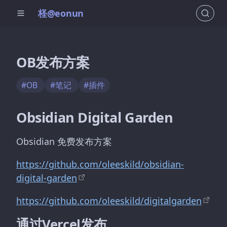
柽@eonun
OB发布方案
#OB
#笔记
#插件
Obsidian Digital Garden
Obsidian 免费发布方案
https://github.com/oleeskild/obsidian-
digital-garden
https://github.com/oleeskild/digitalgarden
通过Vercel发布